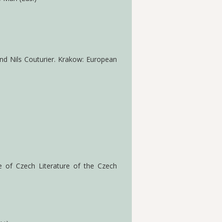
nd Nils Couturier. Krakow: European
e of Czech Literature of the Czech