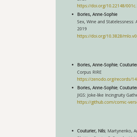
https://doi.org/10.22148/001c
Bories, Anne-Sophie
Sex, Wine and Statelessness: A
2019
https://doi.org/10.3828/mlo.v0
Bories, Anne-Sophie
;
Couturier
Corpus RIRE
https://zenodo.org/records/1
Bories, Anne-Sophie
;
Couturier
JIGS: Joke-like Incingruity Gat
https://github.com/comic-verse
Couturier, Nils
; Martynenko, A