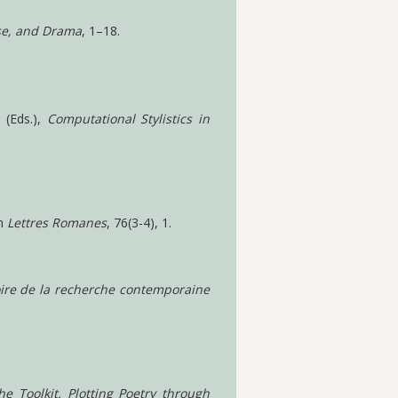
ose, and Drama
, 1–18.
 (Eds.),
Computational Stylistics in
In
Lettres Romanes
, 76(3-4), 1.
oire de la recherche contemporaine
he Toolkit. Plotting Poetry through