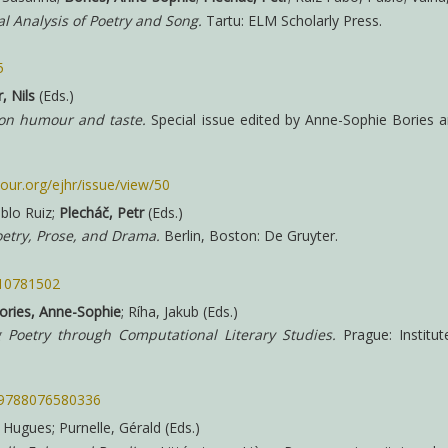
l Analysis of Poetry and Song.
Tartu: ELM Scholarly Press.
5
, Nils
(Eds.)
 on humour and taste.
Special issue edited by Anne-Sophie Bories a
our.org/ejhr/issue/view/50
ablo Ruiz;
Plecháč, Petr
(Eds.)
oetry, Prose, and Drama.
Berlin, Boston: De Gruyter.
110781502
ories, Anne-Sophie
; Ríha, Jakub (Eds.)
ng Poetry through Computational Literary Studies.
Prague: Institut
cz.9788076580336
 Hugues; Purnelle, Gérald (Eds.)