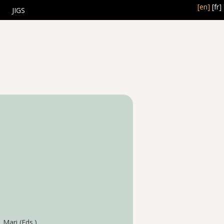
[en]
[fr]
JIGS
, Mari (Eds.)