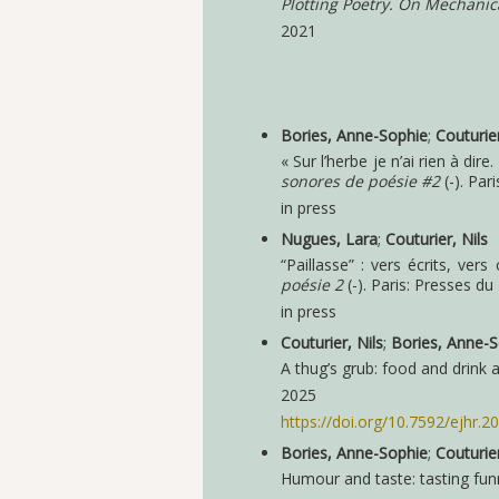
Plotting Poetry. On Mechani
2021
Bories, Anne-Sophie
;
Couturier
« Sur l’herbe je n’ai rien à di
sonores de poésie #2
(-). Par
in press
Nugues, Lara
;
Couturier, Nils
“Paillasse” : vers écrits, ver
poésie 2
(-). Paris: Presses du 
in press
Couturier, Nils
;
Bories, Anne-
A thug’s grub: food and drink 
2025
https://doi.org/10.7592/ejhr.2
Bories, Anne-Sophie
;
Couturier
Humour and taste: tasting fun