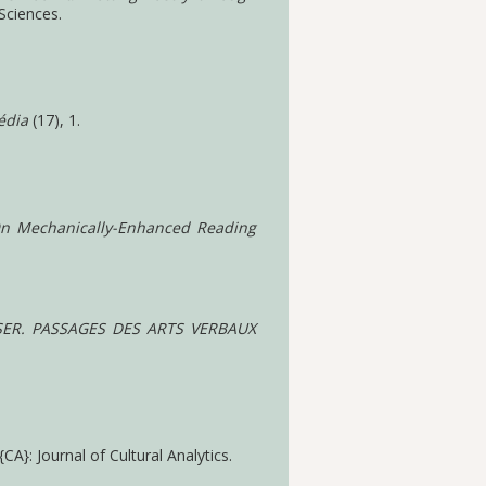
Sciences.
édia
(17), 1.
 On Mechanically-Enhanced Reading
ER. PASSAGES DES ARTS VERBAUX
CA}: Journal of Cultural Analytics.