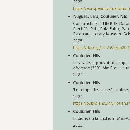
2025
https://europeanjournalofhumo
Nugues, Lara
;
Couturier, Nils
Constructing a TIMBRE Databa
Plecháč, Petr; Ruiz Fabo, Pabl
Estonian Literary Museum Scho
2025
https://doi.org/10.7592/pp202
Couturier, Nils
Les scies : pouvoir de sape.
chanson
(399). Aix: Presses u
2024
Couturier, Nils
‘Le temps des crises’ : timbres
2024
https://publis-shs.univ-rouen.f
Couturier, Nils
Ludions ou la chute. In
Bullet
2023