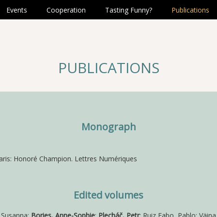
Events
Cooperation
Tasting Funny?
Publications
PUBLICATIONS
Monograph
ris: Honoré Champion. Lettres Numériques
Edited volumes
, Susanna;
Bories, Anne-Sophie
;
Plecháč, Petr
; Ruiz Fabo, Pablo; Väina