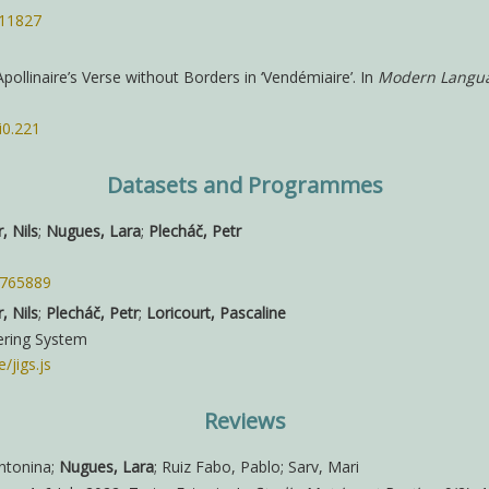
.11827
pollinaire’s Verse without Borders in ‘Vendémiaire’. In
Modern Langu
i0.221
Datasets and Programmes
, Nils
;
Nugues, Lara
;
Plecháč, Petr
4765889
, Nils
;
Plecháč, Petr
;
Loricourt, Pascaline
hering System
/jigs.js
Reviews
ntonina;
Nugues, Lara
; Ruiz Fabo, Pablo; Sarv, Mari