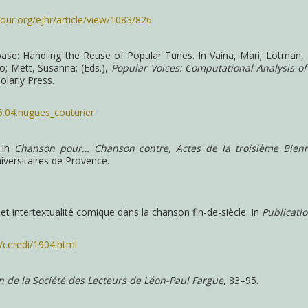
ur.org/ejhr/article/view/1083/826
se: Handling the Reuse of Popular Tunes. In Väina, Mari; Lotman, Ma
o; Mett, Susanna; (Eds.),
Popular Voices: Computational Analysis o
larly Press.
5.04.nugues_couturier
 In
Chanson pour… Chanson contre, Actes de la troisième Bienna
niversitaires de Provence.
 et intertextualité comique dans la chanson fin-de-siècle. In
Publicati
r/ceredi/1904.html
in de la Société des Lecteurs de Léon-Paul Fargue
, 83–95.