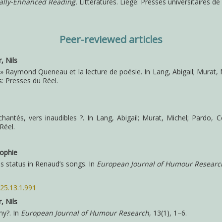
cally-Enhanced Reading.
Littératures. Liège: Presses universitaires de
Peer-reviewed articles
, Nils
re. » Raymond Queneau et la lecture de poésie. In Lang, Abigail; Murat, 
is: Presses du Réel.
s chantés, vers inaudibles ?. In Lang, Abigail; Murat, Michel; Pardo, C
Réel.
Sophie
as status in Renaud’s songs. In
European Journal of Humour Researc
025.13.1.991
, Nils
ny?. In
European Journal of Humour Research
, 13(1), 1–6.