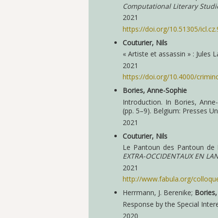
Computational Literary Studi
2021
https://doi.org/10.51305/icl.
Couturier, Nils
« Artiste et assassin » : Jules 
2021
https://doi.org/10.4000/crimi
Bories, Anne-Sophie
Introduction. In Bories, Anne
(pp. 5–9). Belgium: Presses Uni
2021
Couturier, Nils
Le Pantoun des Pantoun de R
EXTRA-OCCIDENTAUX EN LAN
2021
http://www.fabula.org/collo
Herrmann, J. Berenike;
Bories
Response by the Special Interes
2020