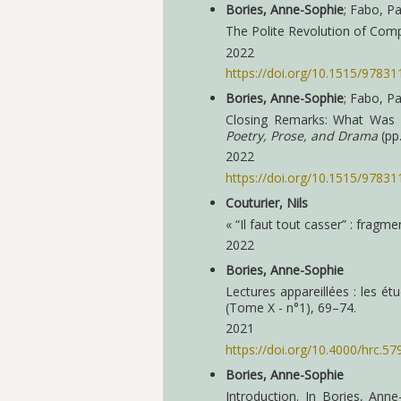
Bories, Anne-Sophie
; Fabo, P
The Polite Revolution of Compu
2022
https://doi.org/10.1515/9783
Bories, Anne-Sophie
; Fabo, P
Closing Remarks: What Was Th
Poetry, Prose, and Drama
(pp.
2022
https://doi.org/10.1515/9783
Couturier, Nils
« “Il faut tout casser” : frag
2022
Bories, Anne-Sophie
Lectures appareillées : les ét
(Tome X - n°1), 69–74.
2021
https://doi.org/10.4000/hrc.57
Bories, Anne-Sophie
Introduction. In Bories, Anne