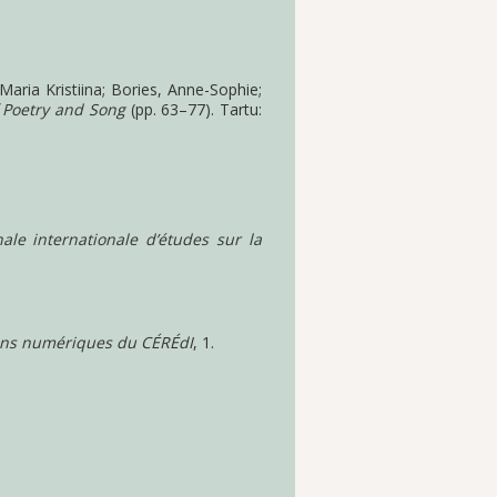
ria Kristiina; Bories, Anne-Sophie;
f Poetry and Song
(pp. 63–77). Tartu:
le internationale d’études sur la
ons numériques du CÉRÉdI
, 1.