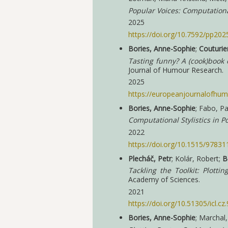
Popular Voices: Computationa
2025
https://doi.org/10.7592/pp202
Bories, Anne-Sophie
;
Couturier
Tasting funny? A (cook)book
Journal of Humour Research.
2025
https://europeanjournalofhum
Bories, Anne-Sophie
; Fabo, P
Computational Stylistics in P
2022
https://doi.org/10.1515/9783
Plecháč, Petr
; Kolár, Robert;
B
Tackling the Toolkit: Plotti
Academy of Sciences.
2021
https://doi.org/10.51305/icl.
Bories, Anne-Sophie
; Marchal,