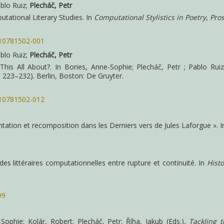
ablo Ruiz;
Plecháč, Petr
tational Literary Studies. In
Computational Stylistics in Poetry, Pr
110781502-001
ablo Ruiz;
Plecháč, Petr
is All About?. In Bories, Anne-Sophie; Plecháč, Petr ; Pablo Ruiz
 223–232). Berlin, Boston: De Gruyter.
110781502-012
mentation et recomposition dans les Derniers vers de Jules Laforgue ». 
udes littéraires computationnelles entre rupture et continuité. In
Hist
99
-Sophie; Kolár, Robert; Plecháč, Petr; Říha, Jakub (Eds.),
Tackling t