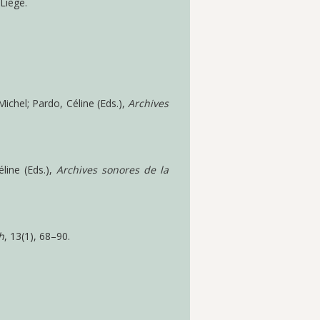
 Liège.
Michel; Pardo, Céline (Eds.),
Archives
éline (Eds.),
Archives sonores de la
h
, 13(1), 68–90.