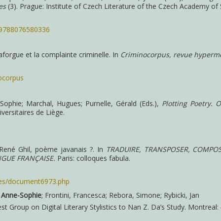
es
(3). Prague: Institute of Czech Literature of the Czech Academy of 
cz.9788076580336
Laforgue et la complainte criminelle. In
Criminocorpus, revue hyperm
nocorpus
-Sophie; Marchal, Hugues; Purnelle, Gérald (Eds.),
Plotting Poetry.
versitaires de Liège.
ené Ghil, poème javanais ?. In
TRADUIRE, TRANSPOSER, COMPOS
GUE FRANÇAISE.
Paris: colloques fabula.
ques/document6973.php
, Anne-Sophie
; Frontini, Francesca; Rebora, Simone; Rybicki, Jan
t Group on Digital Literary Stylistics to Nan Z. Da’s Study. Montreal: {